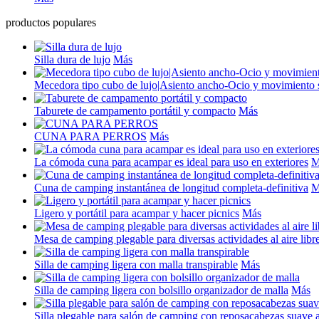
productos populares
Silla dura de lujo
Más
Mecedora tipo cubo de lujo|Asiento ancho-Ocio y movimiento
Taburete de campamento portátil y compacto
Más
CUNA PARA PERROS
Más
La cómoda cuna para acampar es ideal para uso en exteriores
M
Cuna de camping instantánea de longitud completa-definitiva
M
Ligero y portátil para acampar y hacer picnics
Más
Mesa de camping plegable para diversas actividades al aire libr
Silla de camping ligera con malla transpirable
Más
Silla de camping ligera con bolsillo organizador de malla
Más
Silla plegable para salón de camping con reposacabezas suave 