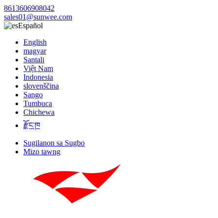
8613606908042
sales01@sunwee.com
Español
English
magyar
Santali
Việt Nam
Indonesia
slovenščina
Sango
Tumbuca
Chichewa
རྫོང་ཁ
Sugilanon sa Sugbo
Mizo tawng