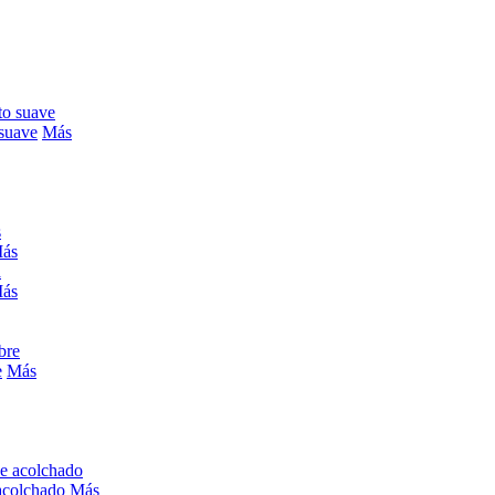
 suave
Más
ás
ás
e
Más
acolchado
Más