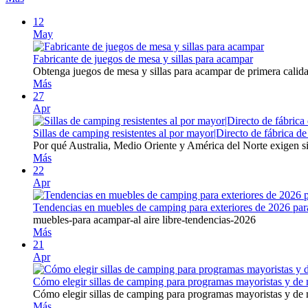
12
May
Fabricante de juegos de mesa y sillas para acampar
Obtenga juegos de mesa y sillas para acampar de primera calid
Más
27
Apr
Sillas de camping resistentes al por mayor|Directo de fábrica 
Por qué Australia, Medio Oriente y América del Norte exigen si
Más
22
Apr
Tendencias en muebles de camping para exteriores de 2026 para
muebles-para acampar-al aire libre-tendencias-2026
Más
21
Apr
Cómo elegir sillas de camping para programas mayoristas y de 
Cómo elegir sillas de camping para programas mayoristas y de
Más