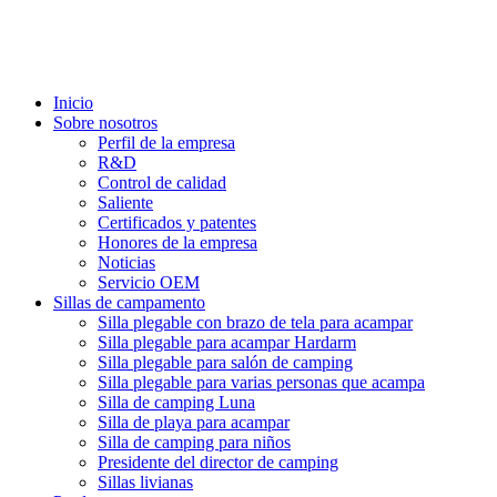
Inicio
Sobre nosotros
Perfil de la empresa
R&D
Control de calidad
Saliente
Certificados y patentes
Honores de la empresa
Noticias
Servicio OEM
Sillas de campamento
Silla plegable con brazo de tela para acampar
Silla plegable para acampar Hardarm
Silla plegable para salón de camping
Silla plegable para varias personas que acampa
Silla de camping Luna
Silla de playa para acampar
Silla de camping para niños
Presidente del director de camping
Sillas livianas